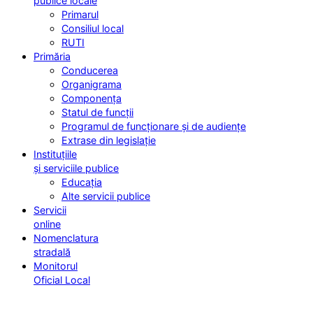
publice locale
Primarul
Consiliul local
RUTI
Primăria
Conducerea
Organigrama
Componența
Statul de funcții
Programul de funcționare și de audiențe
Extrase din legislație
Instituțiile
și serviciile publice
Educația
Alte servicii publice
Servicii
online
Nomenclatura
stradală
Monitorul
Oficial Local