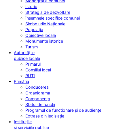
Monografia comunei
Istoric
Strategia de dezvoltare
Însemnele specifice comunei
Simbolurile Naționale
Populația
Obiective locale
Monumente istorice
Turism
Autoritățile
publice locale
Primarul
Consiliul local
RUTI
Primăria
Conducerea
Organigrama
Componența
Statul de funcții
Programul de funcționare și de audiențe
Extrase din legislație
Instituțiile
și serviciile publice