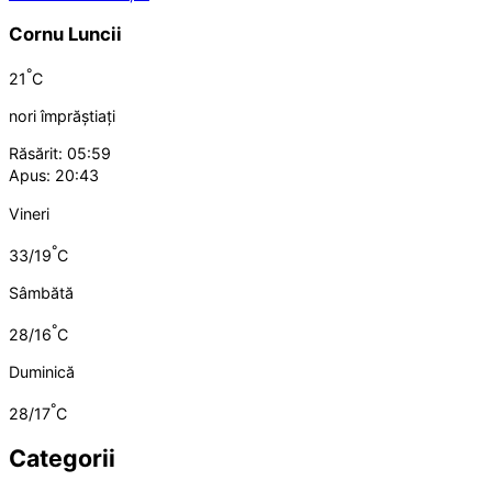
Cornu Luncii
°
21
C
nori împrăștiați
Răsărit: 05:59
Apus: 20:43
Vineri
°
33/19
C
Sâmbătă
°
28/16
C
Duminică
°
28/17
C
Categorii