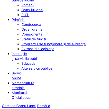
publice locale
Primarul
Consiliul local
RUTI
Primăria
Conducerea
Organigrama
Componența
Statul de funcții
Programul de funcționare și de audiențe
Extrase din legislație
Instituțiile
și serviciile publice
Educația
Alte servicii publice
Servicii
online
Nomenclatura
stradală
Monitorul
Oficial Local
Comuna Cornu Luncii
Primăria