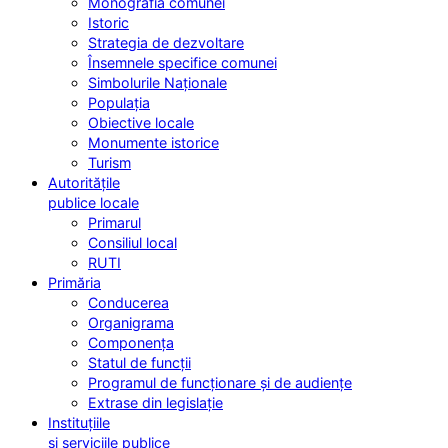
Monografia comunei
Istoric
Strategia de dezvoltare
Însemnele specifice comunei
Simbolurile Naționale
Populația
Obiective locale
Monumente istorice
Turism
Autoritățile
publice locale
Primarul
Consiliul local
RUTI
Primăria
Conducerea
Organigrama
Componența
Statul de funcții
Programul de funcționare și de audiențe
Extrase din legislație
Instituțiile
și serviciile publice