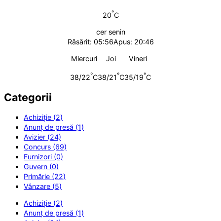
°
20
C
cer senin
Răsărit: 05:56
Apus: 20:46
Miercuri
Joi
Vineri
°
°
°
38/22
C
38/21
C
35/19
C
Categorii
Achiziție (2)
Anunț de presă (1)
Avizier (24)
Concurs (69)
Furnizori (0)
Guvern (0)
Primărie (22)
Vânzare (5)
Achiziție (2)
Anunț de presă (1)