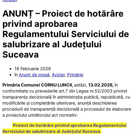
ANUNȚ – Proiect de hotărâre
privind aprobarea
Regulamentului Serviciului de
salubrizare al Județului
Suceava
16 Februarie 2026
în
Anunț de presă
,
Avizier
,
Primărie
Primăria Comunei CORNU LUNCII,
astăzi,
13.02.2026,
în
conformitate cu prevederile art.7 din Legea nr.52/2003 privind
transparența decizională în administrația publică, republicată, cu
modificările și completările ulterioare, anunță deschiderea
procedurii de transparență decizională a procesului de elaborare
a proiectului următorului act normativ:
Proiect de hotărâre privind
aprobarea Regulamentului
Serviciului de salubrizare al Județului Suceava
.