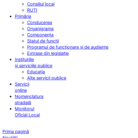
Consiliul local
RUTI
Primăria
Conducerea
Organigrama
Componența
Statul de funcții
Programul de funcționare și de audiențe
Extrase din legislație
Instituțiile
și serviciile publice
Educația
Alte servicii publice
Servicii
online
Nomenclatura
stradală
Monitorul
Oficial Local
Prima pagină
Noutăți