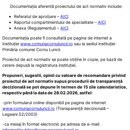
Documentația aferentă proiectului de act normativ include:
Referatul de aprobare –
AICI
Raportul compartimentului de specialitate –
AICI
Anexa (Regulamentul) –
AICI
Documentația poate fi consultată pe pagina de internet a
instituției
www.comunacornuluncii.ro
sau la sediul instituției
Primăria comunei Cornu Luncii.
Proiectul de act normativ se poate obține în copie, pe bază de
cerere depusă la registratura instituției.
Propuneri, sugestii, opinii cu valoare de recomandare privind
proiectul de act normativ supus procedurii de transparență
decizională se pot depune în termen de 15 zile calendaristice,
respectiv până la data de 28.02.2026, astfel:
-prin formularul online disponibil pe pagina de internet
www.comunacornuluncii.ro
(Transparență decizională –
Legeanr.52/2003)
-ca mesaj în format electronic pe adresa de e-mail:
informatiipublice@comunacornuluncii.ro