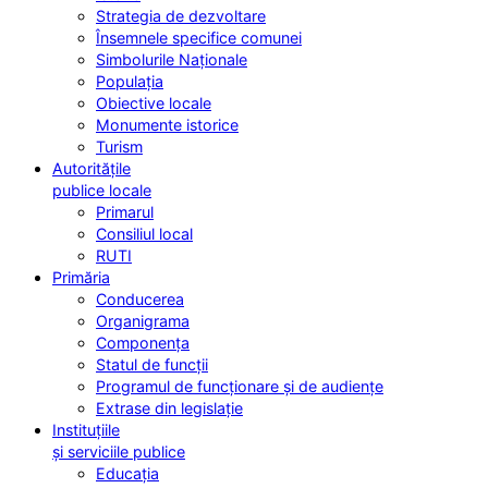
Strategia de dezvoltare
Însemnele specifice comunei
Simbolurile Naționale
Populația
Obiective locale
Monumente istorice
Turism
Autoritățile
publice locale
Primarul
Consiliul local
RUTI
Primăria
Conducerea
Organigrama
Componența
Statul de funcții
Programul de funcționare și de audiențe
Extrase din legislație
Instituțiile
și serviciile publice
Educația