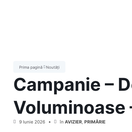
Prima pagină
Noutăți
Campanie – D
Voluminoase –
9 Iunie 2026
în
AVIZIER
,
PRIMĂRIE