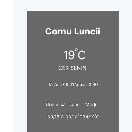
Cornu Luncii
°
19
C
CER SENIN
Răsărit: 06:01
Apus: 20:40
Duminică
Luni
Marți
°
°
°
30/15
C
33/14
C
34/19
C