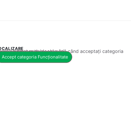
OCALIZARE
 conținut este blocat până când acceptați categoria corespunzătoare de cookie-uri.
Accept categoria Funcționalitate