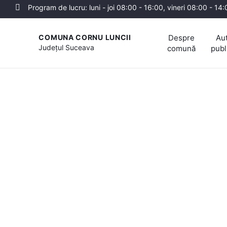
Program de lucru: luni - joi 08:00 - 16:00, vineri 08:00 - 14
Despre
Aut
COMUNA CORNU LUNCII
Județul
Suceava
comună
publ