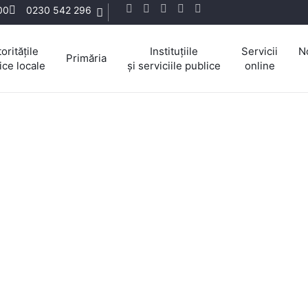
:00
0230 542 296
oritățile
Instituțiile
Servicii
N
Primăria
ice locale
și serviciile publice
online