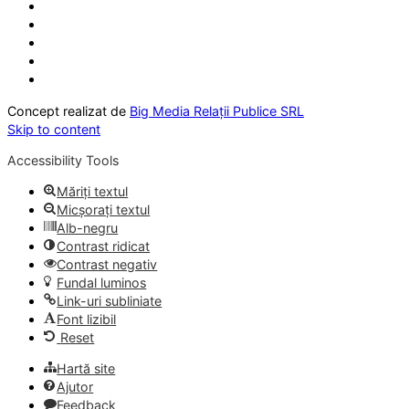
Concept realizat de
Big Media Relații Publice SRL
Skip to content
Accessibility Tools
Măriți textul
Micșorați textul
Alb-negru
Contrast ridicat
Contrast negativ
Fundal luminos
Link-uri subliniate
Font lizibil
Reset
Hartă site
Ajutor
Feedback