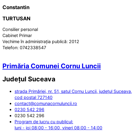
Constantin
TURTUSAN
Consilier personal
Cabinet Primar
Vechime în administrația publică:
2012
Telefon:
0742338547
Primăria Comunei Cornu Luncii
Județul
Suceava
strada Primăriei, nr. 51, satul Cornu Luncii, județul Suceava,
cod postal 727140
contact@comunacornuluncii.ro
0230 542 296
0230 542 296
Program de lucru cu publicul:
luni - joi 08:00 - 16:00, vineri 08:00 - 14:00