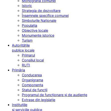
Monografia comunei
Istoric
Strategia de dezvoltare
Însemnele specifice comunei
Simbolurile Naționale
Populația
Obiective locale
Monumente istorice
Turism
Autoritățile
publice locale
Primarul
Consiliul local
RUTI
Primăria
Conducerea
Organigrama
Componența
Statul de funcții
Programul de funcționare și de audiențe
Extrase din legislație
Instituțiile
și serviciile publice