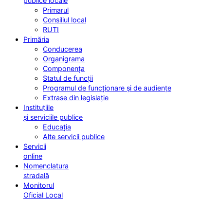
publice locale
Primarul
Consiliul local
RUTI
Primăria
Conducerea
Organigrama
Componența
Statul de funcții
Programul de funcționare și de audiențe
Extrase din legislație
Instituțiile
și serviciile publice
Educația
Alte servicii publice
Servicii
online
Nomenclatura
stradală
Monitorul
Oficial Local