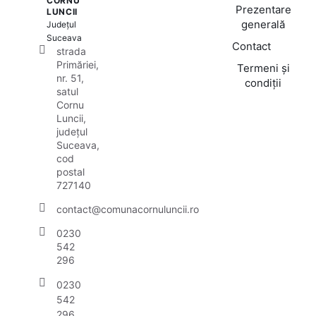
CORNU
Prezentare
LUNCII
generală
Județul
Suceava
Contact
strada
Primăriei,
Termeni și
nr. 51,
condiții
satul
Cornu
Luncii,
județul
Suceava,
cod
postal
727140
contact@comunacornuluncii.ro
0230
542
296
0230
542
296