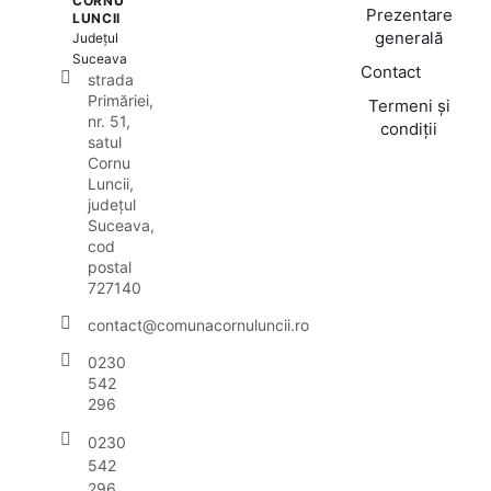
CORNU
Prezentare
LUNCII
generală
Județul
Suceava
Contact
strada
Primăriei,
Termeni și
nr. 51,
condiții
satul
Cornu
Luncii,
județul
Suceava,
cod
postal
727140
contact@comunacornuluncii.ro
0230
542
296
0230
542
296