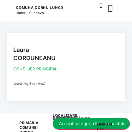
COMUNA CORNU LUNCII
Județul
Suceava
și serviciile publice
Laura
CORDUNEANU
CONSILIER PRINCIPAL
Asistență socială
LOCALIZARE
Acest conținut este blocat până când acceptați categoria corespunzătoare de cookie-uri.
PRIMĂRIA
Accept categoria Funcționalitate
LINKURI
COMUNEI
UTILE