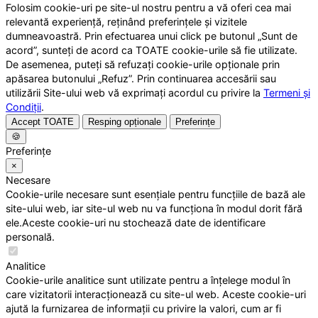
Folosim cookie-uri pe site-ul nostru pentru a vă oferi cea mai
relevantă experiență, reținând preferințele și vizitele
dumneavoastră. Prin efectuarea unui click pe butonul „Sunt de
acord”, sunteți de acord ca TOATE cookie-urile să fie utilizate.
De asemenea, puteți să refuzați cookie-urile opționale prin
apăsarea butonului „Refuz”. Prin continuarea accesării sau
utilizării Site-ului web vă exprimați acordul cu privire la
Termeni și
Condiții
.
Accept TOATE
Resping opționale
Preferințe
🍪
Preferințe
×
Necesare
Cookie-urile necesare sunt esențiale pentru funcțiile de bază ale
site-ului web, iar site-ul web nu va funcționa în modul dorit fără
ele.Aceste cookie-uri nu stochează date de identificare
personală.
Analitice
Cookie-urile analitice sunt utilizate pentru a înțelege modul în
care vizitatorii interacționează cu site-ul web. Aceste cookie-uri
ajută la furnizarea de informații cu privire la valori, cum ar fi