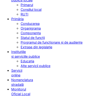
publice locale
Primarul
Consiliul local
RUTI
Primăria
Conducerea
Organigrama
Componența
Statul de funcții
Programul de funcționare și de audiențe
Extrase din legislație
Instituțiile
și serviciile publice
Educația
Alte servicii publice
Servicii
online
Nomenclatura
stradală
Monitorul
Oficial Local