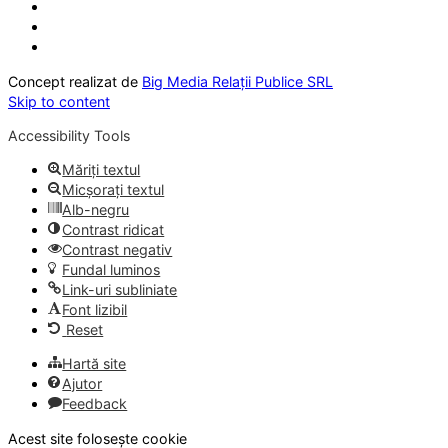
Concept realizat de
Big Media Relații Publice SRL
Skip to content
Accessibility Tools
Măriți textul
Micșorați textul
Alb-negru
Contrast ridicat
Contrast negativ
Fundal luminos
Link-uri subliniate
Font lizibil
Reset
Hartă site
Ajutor
Feedback
Acest site folosește cookie