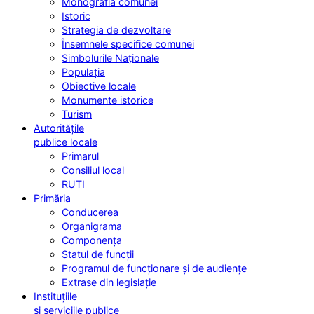
Monografia comunei
Istoric
Strategia de dezvoltare
Însemnele specifice comunei
Simbolurile Naționale
Populația
Obiective locale
Monumente istorice
Turism
Autoritățile
publice locale
Primarul
Consiliul local
RUTI
Primăria
Conducerea
Organigrama
Componența
Statul de funcții
Programul de funcționare și de audiențe
Extrase din legislație
Instituțiile
și serviciile publice