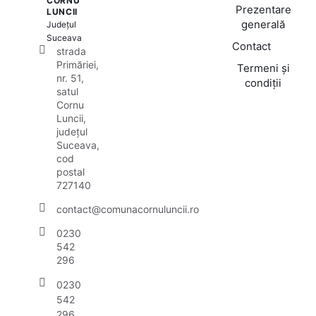
CORNU
Prezentare
LUNCII
generală
Județul
Suceava
Contact
strada
Primăriei,
Termeni și
nr. 51,
condiții
satul
Cornu
Luncii,
județul
Suceava,
cod
postal
727140
contact@comunacornuluncii.ro
0230
542
296
0230
542
296