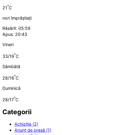
°
21
C
nori împrăștiați
Răsărit: 05:59
Apus: 20:43
Vineri
°
33/19
C
Sâmbătă
°
28/16
C
Duminică
°
28/17
C
Categorii
Achiziție (2)
Anunț de presă (1)