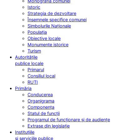
Monografia comunei
Istoric
Strategia de dezvoltare
Însemnele specifice comunei
Simbolurile Naționale
Populația
Obiective locale
Monumente istorice
Turism
Autoritățile
publice locale
Primarul
Consiliul local
RUTI
Primăria
Conducerea
Organigrama
Componența
Statul de funcții
Programul de funcționare și de audiențe
Extrase din legislație
Instituțiile
și serviciile publice