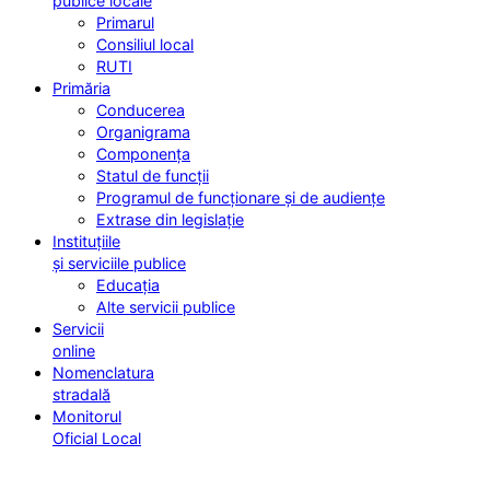
publice locale
Primarul
Consiliul local
RUTI
Primăria
Conducerea
Organigrama
Componența
Statul de funcții
Programul de funcționare și de audiențe
Extrase din legislație
Instituțiile
și serviciile publice
Educația
Alte servicii publice
Servicii
online
Nomenclatura
stradală
Monitorul
Oficial Local