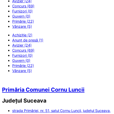
Avizier (24)
Concurs (69)
Furnizori (0)
Guvern (0)
Primărie (22)
Vânzare (5)
Achiziție (2)
Anunț de presă (1)
Avizier (24)
Concurs (69)
Furnizori (0)
Guvern (0)
Primărie (22)
Vânzare (5)
Primăria Comunei Cornu Luncii
Județul
Suceava
strada Primăriei, nr. 51, satul Cornu Luncii, județul Suceava,