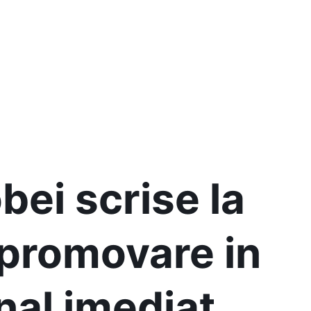
bei scrise la
 promovare in
nal imediat