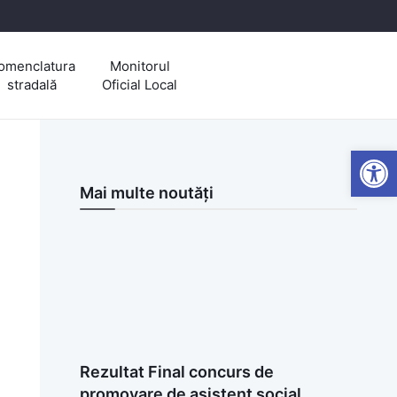
omenclatura
Monitorul
stradală
Oficial Local
Open
Mai multe noutăți
Rezultat Final concurs de
promovare de asistent social