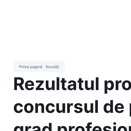
Prima pagină
Noutăți
Rezultatul pro
concursul de
grad profesio