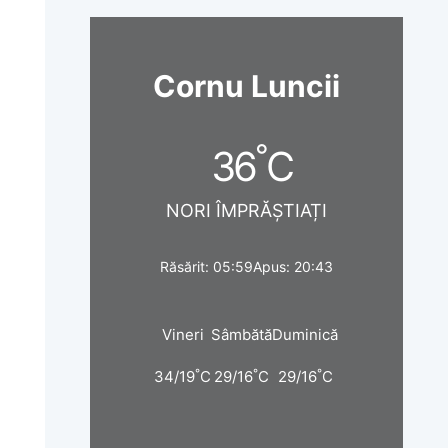
Cornu Luncii
°
36
C
NORI ÎMPRĂȘTIAȚI
Răsărit: 05:59
Apus: 20:43
Vineri
Sâmbătă
Duminică
°
°
°
34/19
C
29/16
C
29/16
C