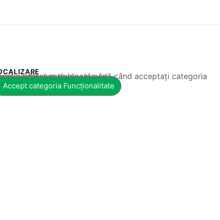
OCALIZARE
 conținut este blocat până când acceptați categoria corespunzătoare de cookie-uri.
Accept categoria Funcționalitate