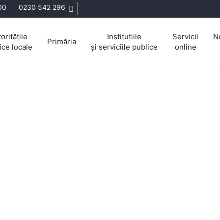
:00
0230 542 296
oritățile
Instituțiile
Servicii
N
Primăria
ice locale
și serviciile publice
online