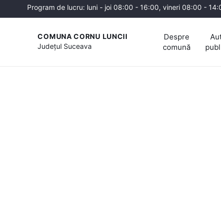
Program de lucru: luni - joi 08:00 - 16:00, vineri 08:00 - 14
Despre
Aut
COMUNA CORNU LUNCII
Județul
Suceava
comună
publ