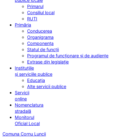
publice locale
Primarul
Consiliul local
RUTI
Primăria
Conducerea
Organigrama
Componența
Statul de funcții
Programul de funcționare și de audiențe
Extrase din legislație
Instituțiile
și serviciile publice
Educația
Alte servicii publice
Servicii
online
Nomenclatura
stradală
Monitorul
Oficial Local
Comuna Cornu Luncii