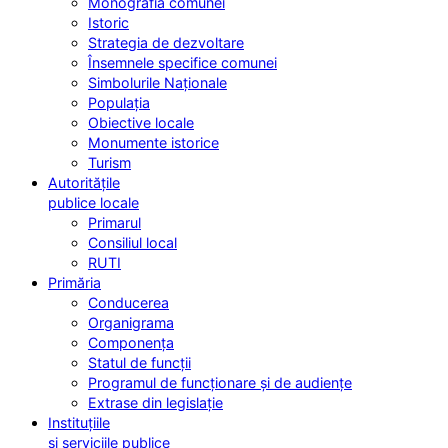
Monografia comunei
Istoric
Strategia de dezvoltare
Însemnele specifice comunei
Simbolurile Naționale
Populația
Obiective locale
Monumente istorice
Turism
Autoritățile
publice locale
Primarul
Consiliul local
RUTI
Primăria
Conducerea
Organigrama
Componența
Statul de funcții
Programul de funcționare și de audiențe
Extrase din legislație
Instituțiile
și serviciile publice